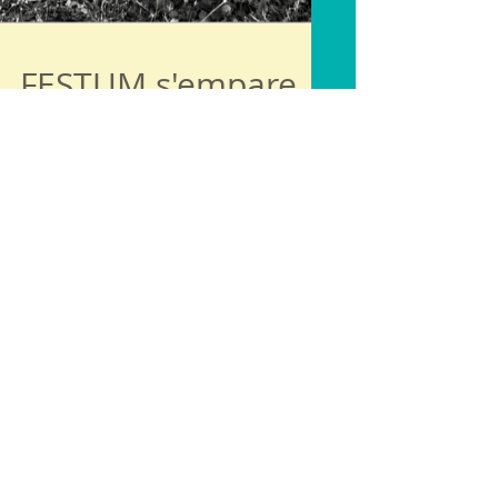
FESTUM s'empare
de Roanne
Jeudi 2 septembre 2021 : Premier
jour de résidence du projet
Festum à l'Hôpital Psychiatrique
de Roanne. La résidence se
terminera le 29...