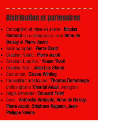
Distribution et partenaires
Conception et mise en scène :
Nicolas
Ramond
en collaboration avec
Anne de
Boissy
et
Pierre Jacob
Scénographie :
Pierre David
Création Vidéo :
Pierre Jacob
Création Lumière :
Yoann Tivoli
Création Son :
Jean-Luc Simon
Costumes :
Cissou Winling
Conseillers artistiques :
Thomas Dommange
,
philosophe et
Chantal Adael
, biologiste
Régie Générale :
Edouard Frilet
Avec :
Antonella Amirante, Anne de Boissy,
Pierre Jacob, Stéphane Naigeon, Jean-
Philippe Salério
Coproductions et résidences
: Espace
Malraux, Scène nationale de Chambéry et de