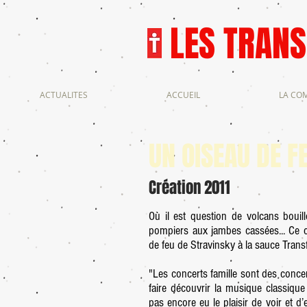
LES TRAN
ACTUALITES
ACCUEIL
LA CO
UN OISEAU DE F
Création 2011
Où il est question de volcans boui
pompiers aux jambes cassées... Ce co
de feu de Stravinsky à la sauce Trans
"Les concerts famille sont des conce
faire découvrir la musique classique
pas encore eu le plaisir de voir et 