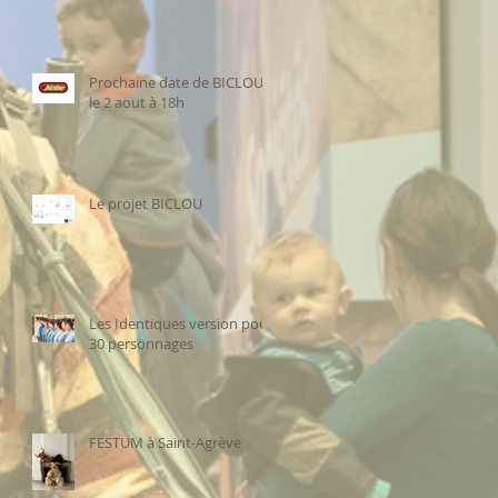
Prochaine date de BICLOU
le 2 aout à 18h
Le projet BICLOU
Les Identiques version pour
30 personnages
FESTUM à Saint-Agrève