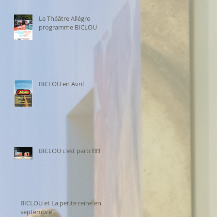
Le Théâtre Allégro
programme BICLOU
BICLOU en Avril
BICLOU c'est parti !!!!!!
BICLOU et La petite reine en
septembre