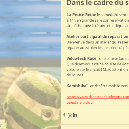
Dans le cadre du 
La Petite Reine
 le samedi 20 sept
à 14h en grande salle sur réservation
Une échappée littéraire et ludique au
Atelier participatif de réparation
Bienvenue dans un atelier qui resserre
réparer aussi bien les destriers (à pé
Velowtech Race
 : une course ludiqu
Que diriez-vous d’une course de voit
voiture sur le circuit ! Mais attentio
de route !
Kamishibaï
 : ce théâtre mobile venu
https://www.theatredescelestins.co
celestins-biclou