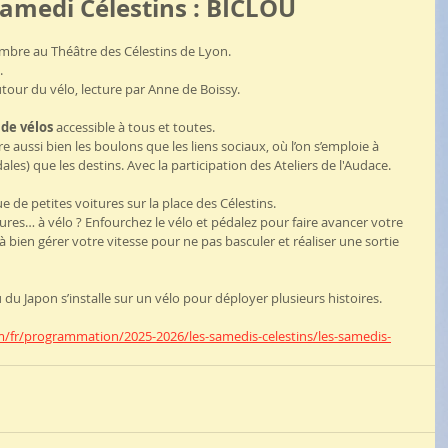
samedi Célestins : BICLOU
embre au Théâtre des Célestins de Lyon.
.
tour du vélo, lecture par Anne de Boissy.
 de vélos
 accessible à tous et toutes.
 aussi bien les boulons que les liens sociaux, où l’on s’emploie à 
dales) que les destins. Avec la participation des Ateliers de l'Audace.
e de petites voitures sur la place des Célestins.
ures… à vélo ? Enfourchez le vélo et pédalez pour faire avancer votre 
n à bien gérer votre vitesse pour ne pas basculer et réaliser une sortie 
 du Japon s’installe sur un vélo pour déployer plusieurs histoires.
m/fr/programmation/2025-2026/les-samedis-celestins/les-samedis-