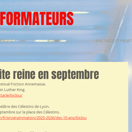
SFORMATEURS
MPAGNIE
AGENDA
SPECTACLE ET PROJET
tite reine en septembre
estival Friction Annemasse.
n Luther King.
tacle/biclou/
héâtre des Célestins de Lyon.
ptembre sur la place des Célestins.
om/fr/programmation/2025-2026/des-10-ans/biclou