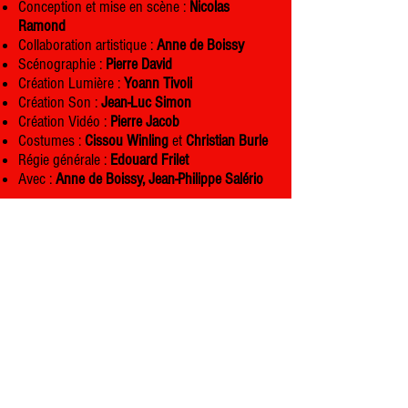
Conception et mise en scène :
Nicolas
Ramond
Collaboration artistique :
Anne de Boissy
Scénographie :
Pierre David
Création Lumière :
Yoann Tivoli
Création Son :
Jean-Luc Simon
Création Vidéo :
Pierre Jacob
Costumes :
Cissou Winling
et
Christian Burle
Régie générale :
Edouard Frilet
Avec :
Anne de Boissy, Jean-Philippe Salério
Coproductions et résidences
: Théâtre de
Vénissieux
Aide à la production
: DRAC Rhône-Alpes /
ADAMI
Dates passées