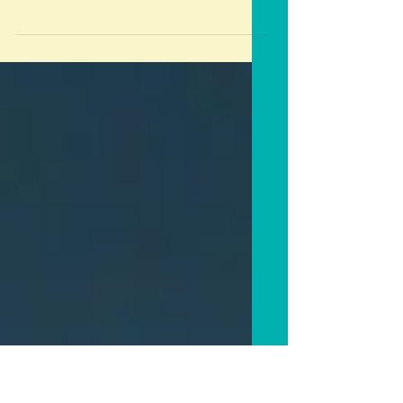
Dans le cadre de la Semaine
d'Actions et d'éducation Contre
le Racisme et l'Antisémitisme
(SACRA), la Cellule Égalité de
Sciences Po Lyon...