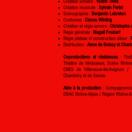
Création lumière :
Yoann Tivoli
Création musicale :
Sylvain Ferlet
Scénographie :
Benjamin Lebreton
Costumes :
Cissou Winling
Création et régie sonore :
Christophe 
Régie générale :
Magali Foubert
Régie plateau et construction décor :
Distribution :
Anne de Boissy et Char
Coproductions et résidences
: Théât
Théâtre de Vénissieux, Scène Rhône
CNES de Villeneuve-lèz-Avignon /
Chambéry et de Savoie.
Aide à la production
: Compagnonnage
DRAC Rhône-Alpes / Région Rhône-Alp