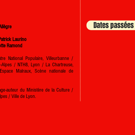
Dates passées
Allègre
Patrick Laurino
lotte Ramond
re National Populaire, Villeurbanne /
-Alpes / NTH8, Lyon / La Chartreuse,
 Espace Malraux, Scène nationale de
-auteur du Ministère de la Culture /
es / Ville de Lyon.