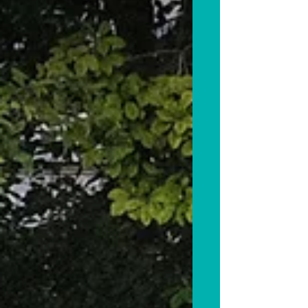
Brasserie Artisanale du Val
d'Ainan - La Dauphine, (82 voie
de la Marinette) Atelier
réparation vélo de 17h à 19h Le
13 juin à 19h Saint-Pierre-de-
Chartreuse à La Clairière (384 Rte
du C