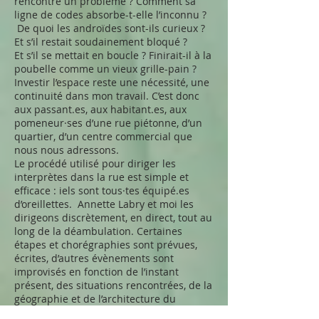
rencontre un problème ? Comment sa
ligne de codes absorbe-t-elle l’inconnu ?
De quoi les androïdes sont-ils curieux ?
Et s’il restait soudainement bloqué ?
Et s’il se mettait en boucle ? Finirait-il à la
poubelle comme un vieux grille-pain ?
Investir l’espace reste une nécessité, une
continuité dans mon travail. C’est donc
aux passant.es, aux habitant.es, aux
pomeneur·ses d’une rue piétonne, d’un
quartier, d’un centre commercial que
nous nous adressons.
Le procédé utilisé pour diriger les
interprètes dans la rue est simple et
efficace : iels sont tous·tes équipé.es
d’oreillettes. Annette Labry et moi les
dirigeons discrètement, en direct, tout au
long de la déambulation. Certaines
étapes et chorégraphies sont prévues,
écrites, d’autres évènements sont
improvisés en fonction de l’instant
présent, des situations rencontrées, de la
géographie et de l’architecture du
parcours.