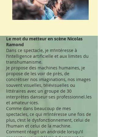
Le mot du metteur en scène Nicolas
Ramond
Dans ce spectacle, je m’intéresse à
l’intelligence artificielle et aux limites du
transhumanisme.
Je propose des machines humaines, je
propose de les voir de près, de
concrétiser nos imaginations, nos images
souvent visuelles, télévisuelles ou
littéraires avec un groupe de 30
interprètes danseur·ses professionnel.les
et amateur·ices.
Comme dans beaucoup de mes
spectacles, ce qui m’intéresse une fois de
plus, c’est le dysfonctionnement, celui de
l’humain et celui de la machine.
Comment réagit un androïde lorsqu’il