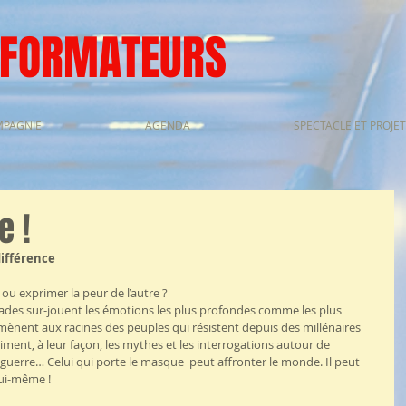
SFORMATEURS
MPAGNIE
AGENDA
SPECTACLE ET PROJET
e !
ifférence
u exprimer la peur de l’autre ?
rades sur-jouent les émotions les plus profondes comme les plus 
ènent aux racines des peuples qui résistent depuis des millénaires 
ment, à leur façon, les mythes et les interrogations autour de 
 la guerre… Celui qui porte le masque  peut affronter le monde. Il peut 
lui-même !