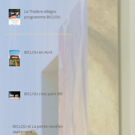
Le Théâtre Allégro
programme BICLOU
BICLOU en Avril
BICLOU c'est parti !!!!!!
BICLOU et La petite reine en
septembre