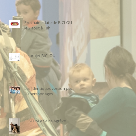
Prochaine date de BICLOU
le 2 aout à 18h
Le projet BICLOU
Les Identiques version pour
30 personnages
FESTUM à Saint-Agrève