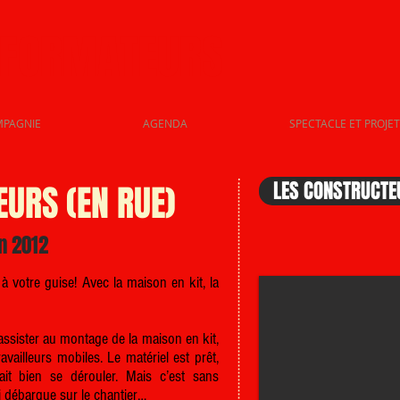
SFORMATEURS
MPAGNIE
AGENDA
SPECTACLE ET PROJET
LES CONSTRUCTEU
URS (EN RUE)
n 2012
 à votre guise! Avec la maison en kit, la
ssister au montage de la maison en kit,
vailleurs mobiles. Le matériel est prêt,
ait bien se dérouler. Mais c’est sans
i débarque sur le chantier…