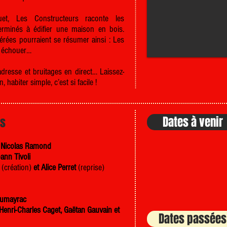
et, Les Constructeurs raconte les
erminés à édifier une maison en bois.
érées pourraient se résumer ainsi : Les
à échouer…
adresse et bruitages en direct… Laissez-
 habiter simple, c’est si facile !
Dates à venir
es
:
Nicolas Ramond
ann Tivoli
(création)
et Alice Perret
(reprise)
aumayrac
Henri-Charles Caget, Gaëtan Gauvain et
Dates passées