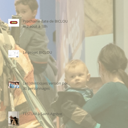
Prochaine date de BICLOU
le 2 aout à 18h
Le projet BICLOU
Les Identiques version pour
30 personnages
FESTUM à Saint-Agrève