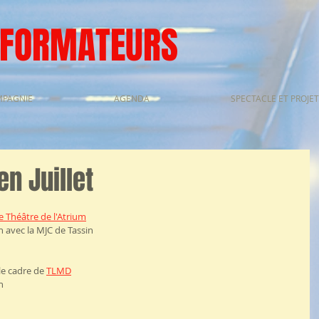
SFORMATEURS
MPAGNIE
AGENDA
SPECTACLE ET PROJET
n Juillet
le Théâtre de l'Atrium
7h avec la MJC de Tassin
e cadre de 
TLMD
h 