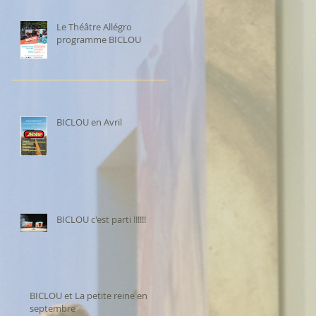
Le Théâtre Allégro
programme BICLOU
BICLOU en Avril
BICLOU c'est parti !!!!!!
BICLOU et La petite reine en
septembre