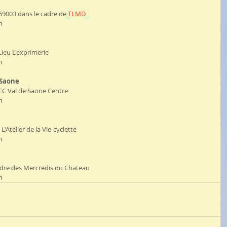
69003 dans le cadre de 
TLMD
h 
 Lieu L'exprimerie
h 
 Saone
CC Val de Saone Centre
h 
'Atelier de la Vie-cyclette 
h 
adre des Mercredis du Chateau
h 