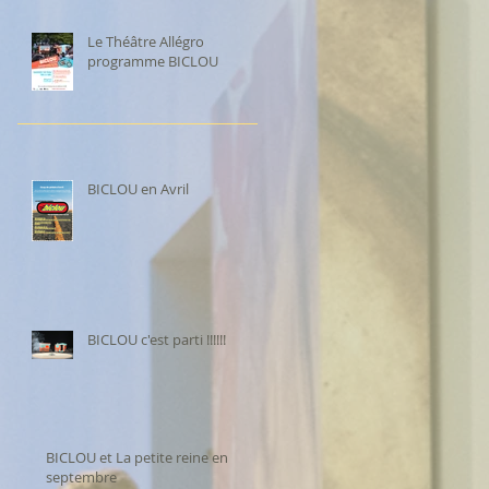
Le Théâtre Allégro
programme BICLOU
BICLOU en Avril
BICLOU c'est parti !!!!!!
BICLOU et La petite reine en
septembre