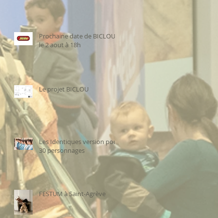
Prochaine date de BICLOU
le 2 aout à 18h
Le projet BICLOU
Les Identiques version pour
30 personnages
FESTUM à Saint-Agrève