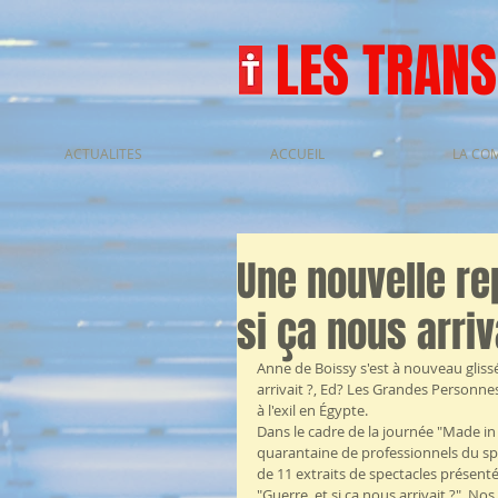
LES TRAN
ACTUALITES
ACCUEIL
LA CO
Une nouvelle re
si ça nous arriv
Anne de Boissy s'est à nouveau glissé
arrivait ?, Ed? Les Grandes Personn
à l'exil en Égypte.
Dans le cadre de la journée "Made in
quarantaine de professionnels du sp
de 11 extraits de spectacles présent
"Guerre, et si ça nous arrivait ?". N