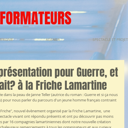
SFORMATEURS
MPAGNIE
AGENDA
SPECTACLE ET PROJET
présentation pour Guerre, et
ait? à la Friche Lamartine
e dans la peau de Janne Teller (autrice du roman : Guerre et si ça nous 
es) pour nous parler du parcours d'un jeune homme français contraint 
 Friche", nouvel évènement organisé par la Friche Lamartine,  une 
ectacle vivant ont répondu présents et ont pu découvrir pas moins 
és par 16 compagnies lamartiniennes dont notre nouvelle création 
os chaleureux remerciements à tous les organisateurs et aux curieux 